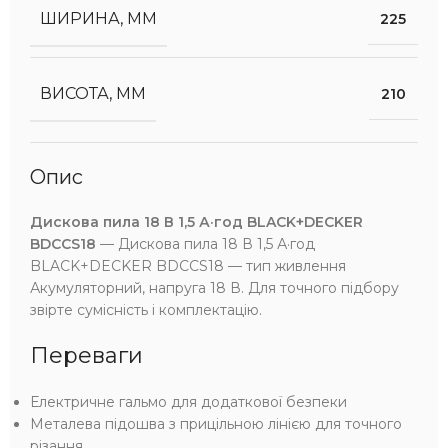
ШИРИНА, ММ
225
ВИСОТА, ММ
210
Опис
Дискова пила 18 В 1,5 А·год BLACK+DECKER
BDCCS18
— Дискова пила 18 В 1,5 А·год
BLACK+DECKER BDCCS18 — тип живлення
Акумуляторний, напруга 18 В. Для точного підбору
звірте сумісність і комплектацію.
Переваги
Електричне гальмо для додаткової безпеки
Металева підошва з прицільною лінією для точного
різання