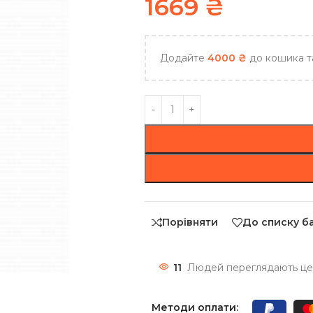
1669
₴
Додайте
4000
₴
до кошика т
Порівняти
До списку б
11
Людей переглядають цей
Методи оплати: