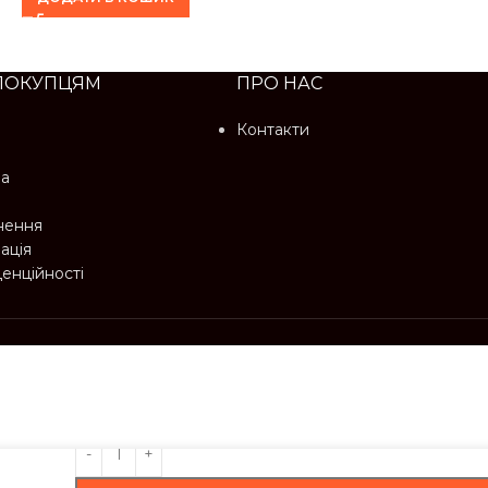
ПОКУПЦЯМ
ПРО НАС
Контакти
ма
нення
ація
денційності