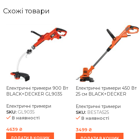
Схожі товари
Електричні тримери 900 Вт
Електричні тримери 450 Вт
BLACK+DECKER GL9035
25 см BLACK+DECKER
BESTA525
Електричні тримери
Електричні тримери
SKU:
GL9035
SKU:
BESTA525
В наявності
В наявності
4639
₴
3499
₴
ДОДАТИ В КОШИК
ДОДАТИ В КОШИК