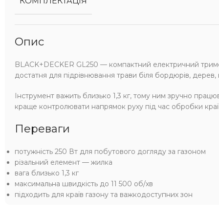
КОМПЛЕКТАЦІЯ
Опис
BLACK+DECKER GL250 — компактний електричний тример д
достатня для підрівнювання трави біля бордюрів, дерев, к
Інструмент важить близько 1,3 кг, тому ним зручно прац
краще контролювати напрямок руху під час обробки країв
Переваги
потужність 250 Вт для побутового догляду за газоном
різальний елемент — жилка
вага близько 1,3 кг
максимальна швидкість до 11 500 об/хв
підходить для країв газону та важкодоступних зон