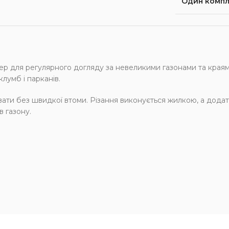
Один компл
ля регулярного догляду за невеликими газонами та краями
лумб і парканів.
ювати без швидкої втоми. Різання виконується жилкою, а дода
 газону.