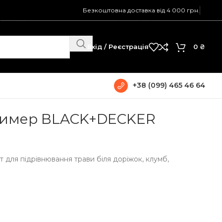
Безкоштовна доставка від 4 000 грн.
Вхід / Реєстрація
0
₴
+38 (099) 465 46 64
ример BLACK+DECKER
для підрівнювання трави біля доріжок, клумб,