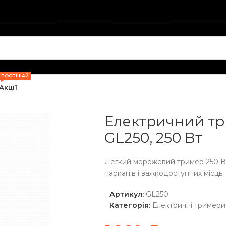
ПОСПІШАЙ
Акції
мери
/
Електричний тример BLACK+DECKER GL250, 250 Вт
Електричний т
GL250, 250 Вт
Легкий мережевий тример 250 Вт 
парканів і важкодоступних місць.
Артикул:
GL250
Категорія:
Електричні тримери