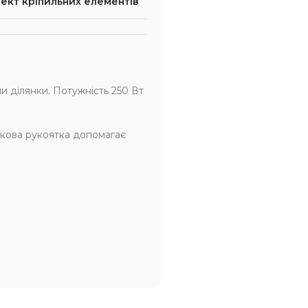
ект кріпильних елементів
 ділянки. Потужність 250 Вт
ткова рукоятка допомагає