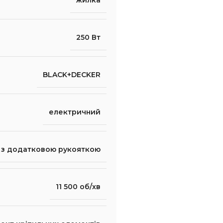
жилка
250 Вт
BLACK+DECKER
електричний
з додатковою рукояткою
11 500 об/хв