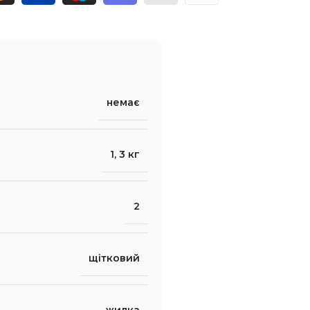
немає
1
,
3 кг
2
щітковий