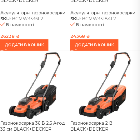
BLACK+DECKER
BLACK+DECKER
BCMW3336L2
BCMW33184L2
Акумуляторні газонокосарки
Акумуляторні газонокосарки
SKU:
BCMW3336L2
SKU:
BCMW33184L2
В наявності
В наявності
26238
₴
24368
₴
ДОДАТИ В КОШИК
ДОДАТИ В КОШИК
Газонокосарка 36 В 2,5 А·год
Газонокосарка 2 В
33 см BLACK+DECKER
BLACK+DECKER
BCMW3336L1
BCMW3318L2