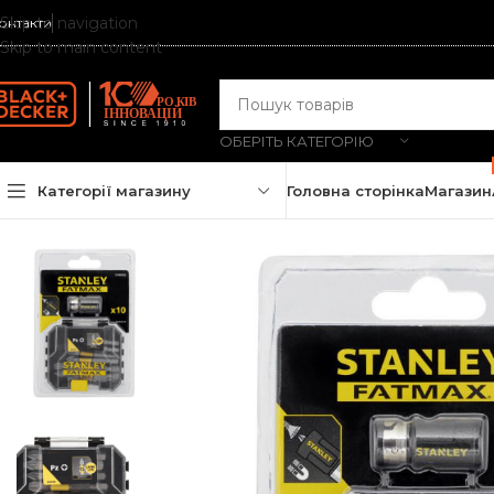
Skip to navigation
онтакти
Skip to main content
ОБЕРІТЬ КАТЕГОРІЮ
Категорії магазину
Головна сторінка
Магазин
Головна
/
Магазин
/
Аксесуари та приладдя
/
Оснастка для ел