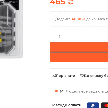
465
₴
Додайте
4000
₴
до кошика т
Порівняти
До списку б
14
Людей переглядають цей
Методи оплати: