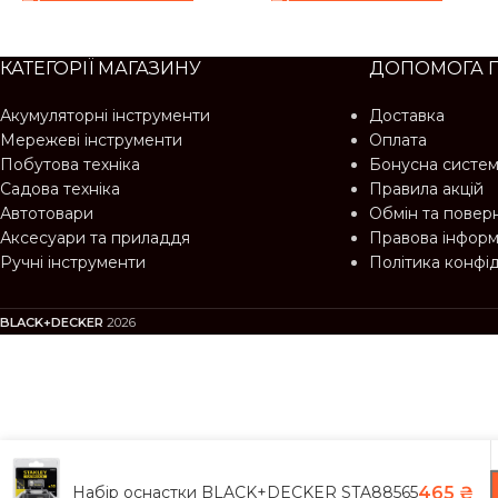
КАТЕГОРІЇ МАГАЗИНУ
ДОПОМОГА 
Акумуляторні інструменти
Доставка
Мережеві інструменти
Оплата
Побутова техніка
Бонусна систе
Садова техніка
Правила акцій
Автотовари
Обмін та повер
Аксесуари та приладдя
Правова інформ
Ручні інструменти
Політика конфі
BLACK+DECKER
2026
Набір оснастки BLACK+DECKER STA88565
465
₴