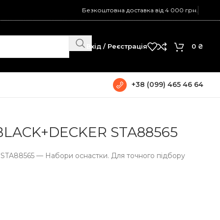
Безкоштовна доставка від 4 000 грн.
Вхід / Реєстрація
0
₴
+38 (099) 465 46 64
ECKER STA88565
 BLACK+DECKER STA88565
TA88565 — Набори оснастки. Для точного підбору