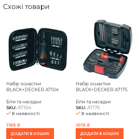
Схожі товари
Набір оснастки
Набір оснастки
BLACK+DECKER A7104
BLACK+DECKER A7175
Біти та насадки
Біти та насадки
SKU:
A7104
SKU:
A7175
В наявності
В наявності
1169
₴
1019
₴
ДОДАТИ В КОШИК
ДОДАТИ В КОШИК