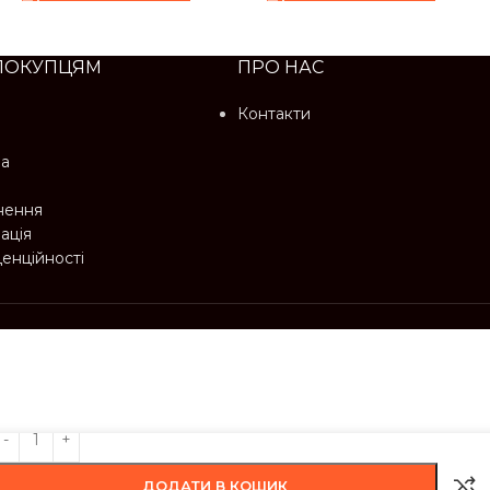
ПОКУПЦЯМ
ПРО НАС
Контакти
ма
нення
ація
денційності
ДОДАТИ В КОШИК