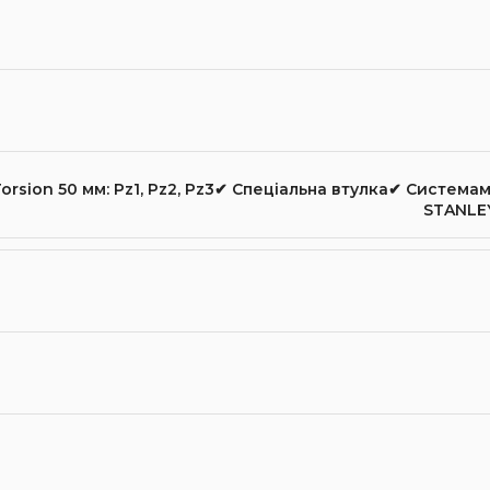
orsion 50 мм: Pz1
,
Pz2
,
Pz3✔ Спеціальна втулка✔ Cистемам
STANLEY