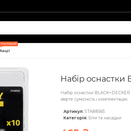
ПОСПІШАЙ
Акції
ектроінструментів
/
Біти та насадки
/
Набір оснастки BLACK+D
Набір оснастки
Набір оснастки BLACK+DECKER S
звірте сумісність і комплектацію.
Артикул:
STA88565
Категорія:
Біти та насадки