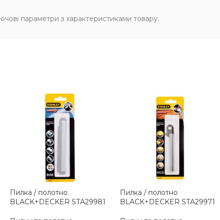
лючові параметри з характеристиками товару.
Пилка / полотно
Пилка / полотно
BLACK+DECKER STA29981
BLACK+DECKER STA29971