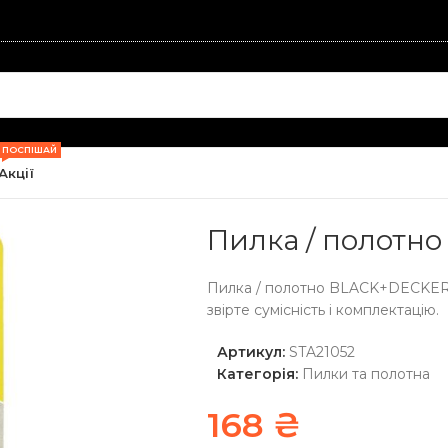
ПОСПІШАЙ
Акції
ектроінструментів
/
Пилки та полотна
/
Пилка / полотно BLACK
Пилка / полотн
Пилка / полотно BLACK+DECKER 
звірте сумісність і комплектацію.
Артикул:
STA21052
Категорія:
Пилки та полотна
168
₴