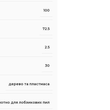
100
72.5
2.5
30
дерево та пластмаса
лотно для лобзикових пил