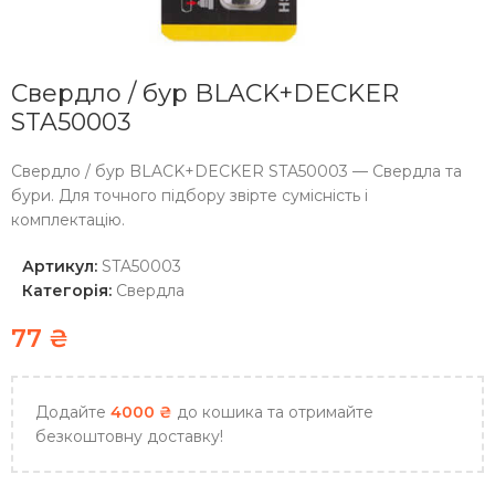
Свердло / бур BLACK+DECKER
STA50003
Свердло / бур BLACK+DECKER STA50003 — Свердла та
бури. Для точного підбору звірте сумісність і
комплектацію.
Артикул:
STA50003
Категорія:
Свердла
77
₴
Додайте
4000
₴
до кошика та отримайте
безкоштовну доставку!