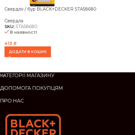
Свердло / бур BLACK+DECKER STA58680
Свердла
SKU:
STA58680
В наявності
413
₴
ДОДАТИ В КОШИК
КАТЕГОРІЇ МАГАЗИНУ
ДОПОМОГА ПОКУПЦЯМ
ПРО НАС