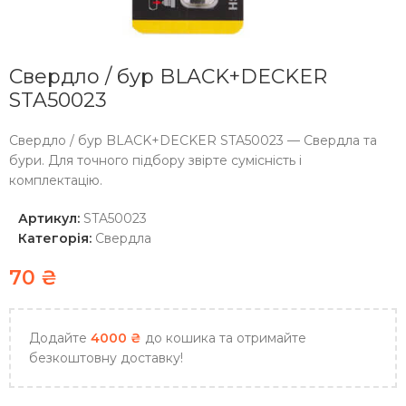
Свердло / бур BLACK+DECKER
STA50023
Свердло / бур BLACK+DECKER STA50023 — Свердла та
бури. Для точного підбору звірте сумісність і
комплектацію.
Артикул:
STA50023
Категорія:
Свердла
70
₴
Додайте
4000
₴
до кошика та отримайте
безкоштовну доставку!