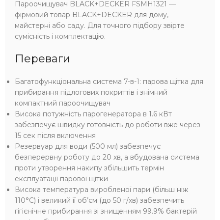
Пароочищувач BLACK+DECKER FSMH1321 —
фірмовий товар BLACK+DECKER для дому,
майстерні або саду. Для точного підбору звірте
сумісність і комплектацію.
Переваги
Багатофункціональна система 7-в-1: парова щітка для
прибирання підлогових покриттів і знімний
компактний пароочищувач
Висока потужність парогенератора в 1.6 кВт
забезпечує швидку готовність до роботи вже через
15 сек після включення
Резервуар для води (500 мл) забезпечує
безперервну роботу до 20 хв, а вбудована система
проти утворення накипу збільшить термін
експлуатації парової щітки
Висока температура виробленої пари (більш ніж
110°С) і великий її об’єм (до 50 г/хв) забезпечить
гігієнічне прибирання зі знищенням 99.9% бактерій