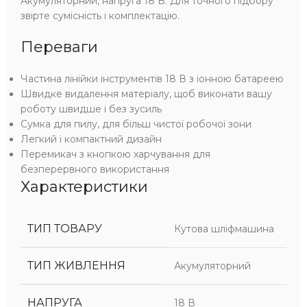
Акумуляторний, напруга 18 В. Для точного підбору
звірте сумісність і комплектацію.
Переваги
Частина лінійки інструментів 18 В з іонною батареею
Швидке видалення матеріалу, щоб виконати вашу
роботу швидше і без зусиль
Сумка для пилу, для більш чистої робочої зони
Легкий і компактний дизайн
Перемикач з кнопкою харчування для
безперервного використання
Характеристики
ТИП ТОВАРУ
Кутова шліфмашина
ТИП ЖИВЛЕННЯ
Акумуляторний
НАПРУГА
18 В