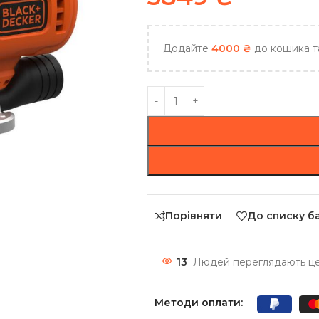
Додайте
4000
₴
до кошика т
Порівняти
До списку б
13
Людей переглядають цей
Методи оплати: