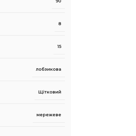
90
8
15
лобзикова
Щітковий
мережеве