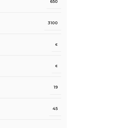
650
3100
є
є
19
45