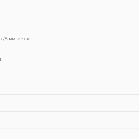
о /8 мм. метал)
и