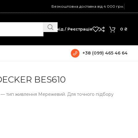
Безкоштовна доставка від 4 000 грн.
Вхід / Реєстрація
0
₴
+38 (099) 465 46 64
DECKER BES610
 тип живлення Мережевий. Для точного підбору