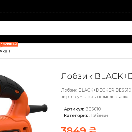
ПОСПІШАЙ
Акції
ти
/
Лобзики
/
Лобзик BLACK+DECKER BES610
Лобзик BLACK+
Лобзик BLACK+DECKER BES610 —
звірте сумісність і комплектацію.
Артикул:
BES610
Категорія:
Лобзики
3849
₴