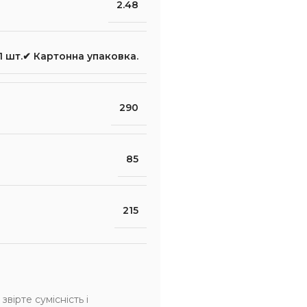
2.48
1 шт.✔ Картонна упаковка.
290
85
215
рте сумісність і