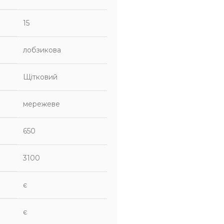
15
лобзикова
Щітковий
мережеве
650
3100
є
є