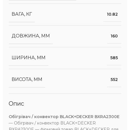
ВАГА, КГ
10.82
ДОВЖИНА, ММ
160
ШИРИНА, ММ
585
ВИСОТА, ММ
552
Опис
Обігрівач / конвектор BLACK+DECKER BXRA2300E
— Обігрівач / конвектор BLACK+DECKER
BXRA2300E — фірмовий товар BLACK+DECKER для