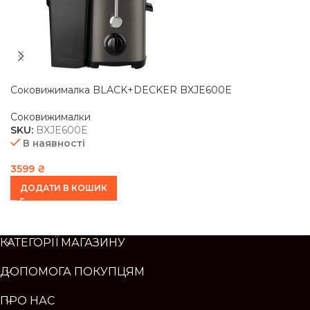
Соковижималка BLACK+DECKER BXJE600E
Соковижималки
SKU:
BXJE600E
В наявності
3599
₴
ДОДАТИ В КОШИК
КАТЕГОРІЇ МАГАЗИНУ
ДОПОМОГА ПОКУПЦЯМ
ПРО НАС