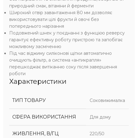
природний смак, вітаміни й ферменти
Широкий отвір завантаження 80 мм дозволяє
використовувати цілі фрукти й овочі без
попереднього нарізання
Подовжений шнек у поєднанні з функцією реверсу
гарантує ефективну роботу пристрою та запобігає
можливому засміченню
Під час віджиму силіконові щітки автоматично
очищують фільтр, а система «антикрапля»
перешкоджає витіканню соку після завершення
роботи
Характеристики
ТИП ТОВАРУ
Соковижималка
СФЕРА ВИКОРИСТАННЯ
Для дому
ЖИВЛЕННЯ, В/ГЦ
220/50