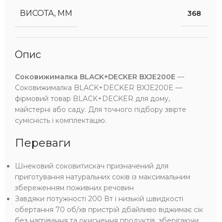
ВИСОТА, ММ
368
Опис
Соковижималка BLACK+DECKER BXJE200E
—
Соковижималка BLACK+DECKER BXJE200E —
фірмовий товар BLACK+DECKER для дому,
майстерні або саду. Для точного підбору звірте
сумісність і комплектацію.
Переваги
Шнековий соковитискач призначений для
приготування натуральних соків із максимальним
збереженням поживних речовин
Завдяки потужності 200 Вт і низькій швидкості
обертання 70 об/хв пристрій дбайливо віджимає сік
без нагрівання та окиснення продуктів, зберігаючи