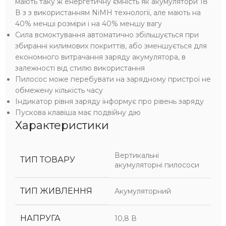
мають таку ж енергетичну ємність як акумулятори 18
В з з використанням NiMH технології, але мають на
40% менші розміри і на 40% меншу вагу
Сила всмоктування автоматично збільшується при
збиранні килимових покриттів, або зменшується для
економного витрачання заряду акумулятора, в
залежності від стилю використання
Пилосос може перебувати на зарядному пристрої не
обмежену кількість часу
Індикатор рівня заряду інформує про рівень заряду
Пускова клавіша має подвійну дію
Характеристики
Вертикальні
ТИП ТОВАРУ
акумуляторні пилососи
ТИП ЖИВЛЕННЯ
Акумуляторний
НАПРУГА
10,8 В