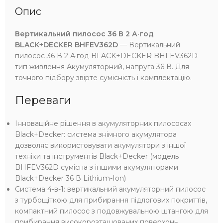
Опис
Вертикальний пилосос 36 В 2 А·год
BLACK+DECKER BHFEV362D
— Вертикальний
пилосос 36 В 2 А·год BLACK+DECKER BHFEV362D —
тип живлення Акумуляторний, напруга 36 В. Для
точного підбору звірте сумісність і комплектацію.
Переваги
Інноваційне рішення в акумуляторних пилососах
Black+Decker: система знімного акумулятора
дозволяє використовувати акумулятори з іншої
техніки та інструментів Black+Decker (модель
BHFEV362D сумісна з іншими акумуляторами
Black+Decker 36 В Lithium-Ion)
Система 4-в-1: вертикальний акумуляторний пилосос
з турбощіткою для прибирання підлогових покриттів,
компактний пилосос з подовжувальною штангою для
прибирання високорозташованих поверхонь,