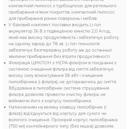
компактний пилисос з турбощіткою для ретельного
прибирання м’яких покриттів, компактний пилосос
для прибирання різних поверхонь і меблів
У базовий комплект поставки входить Li-Ion
акумулятор 36 В з підвищеною ємністю 2,0 А·год,
який має високу продуктивність і забезпечує роботу
на одному заряді до 78 хв. Li-Ion технологія
забезпечує безперервну роботу аж до останньої
хвилини прибирання без втрати продуктивності
Фільтрація ЦИКЛОН з HEPA-фільтром в поєднанні з
системою очищення фільтра від сміття забезпечує
високу силу всмоктування 38 аВт і очищення
пилозбірника (і фільтра), не доторкаючись до сміття.
Вбудована в пилозбірник система струшування
фільтра дозволяє провести очистку фільтра, не
виймаючи його з корпусу пилозбірника
Натисненням на велику клавішу пилозбірник (і
фільтр) від’єднується від корпусу для сухого чи
вологого очищення. Прозорий корпус пилозбірника
(750 мл) контейнерного типу (без мішка) дозволяє