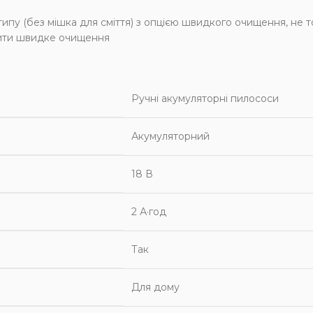
пу (без мішка для сміття) з опцією швидкого очищення, не т
чити швидке очищення
Ручні акумуляторні пилососи
Акумуляторний
18 В
2 А·год
Так
Для дому