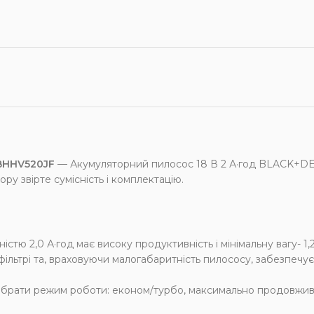
BHHV520JF
— Акумуляторний пилосос 18 В 2 А·год BLACK+
ру звірте сумісність і комплектацію.
стю 2,0 А·год має високу продуктивність і мінімальну вагу- 1,2
фільтрі та, враховуючи малогабаритність пилососу, забезпечує
ибрати режим роботи: економ/турбо, максимально продовжив