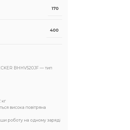
170
400
DECKER BHHV520JF — тип
 кг
ться висока повітряна
ши роботу на одному заряді