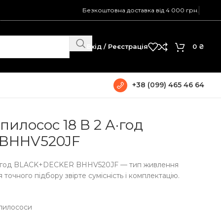
Безкоштовна доставка від 4 000 грн.
Вхід / Реєстрація
0
₴
+38 (099) 465 46 64
 BLACK+DECKER BHHV520JF
илосос 18 В 2 А·год
BHHV520JF
 А·год BLACK+DECKER BHHV520JF — тип живлення
 точного підбору звірте сумісність і комплектацію.
 пилососи