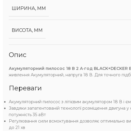
ШИРИНА, ММ
ВИСОТА, ММ
Опис
Акумуляторний пилосос 18 В 2 А·год BLACK+DECKER 
живлення Акумуляторний, напруга 18 В. Для точного підбо
Переваги
Акумуляторний пилосос з літієвим акумулятором 18 В і ємні
Завдяки запатентованій технології розміщення двигуна у 
потужність 35 аВт
Регулювання сили всмоктування дозволяє оптимально в
до 21 хв