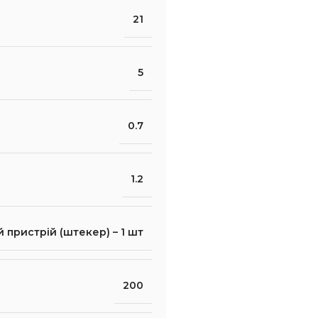
21
5
0.7
1.2
 пристрій (штекер) – 1 шт
200