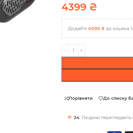
4399
₴
Додайте
4000
₴
до кошика т
Порівняти
До списку б
24
Людини переглядають ц