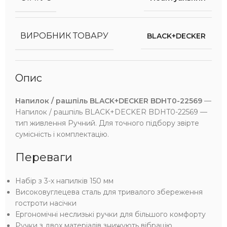
ВИРОБНИК ТОВАРУ
BLACK+DECKER
Опис
Напилок / рашпіль BLACK+DECKER BDHT0-22569
—
Напилок / рашпіль BLACK+DECKER BDHT0-22569 —
тип живлення Ручний. Для точного підбору звірте
сумісність і комплектацію.
Переваги
Набір з 3-х напилків 150 мм
Високовуглецева сталь для тривалого збереження
гостроти насічки
Ергономічні неслизькі ручки для більшого комфорту
Ручки з двох матеріалів знижують вібрацію