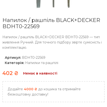
Напилок / рашпіль BLACK+DECKER
BDHT0-22569
Напилок / рашпіль BLACK+DECKER BDHT0-22569 — тип
живлення Ручний. Для точного підбору звірте сумісність і
комплектацію.
Артикул:
BDHT0-22569
Категорія:
Напилки та рашпілі
402
₴
Немає в наявності
Додайте
4000
₴
до кошика та отримайте
безкоштовну доставку!