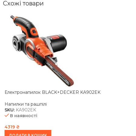
Схожі товари
Електронапилок BLACK+DECKER KA902EK
Напилки та рашпілі
SKU:
KA902EK
В наявності
4319
₴
ДОДАТИ В КОШИК